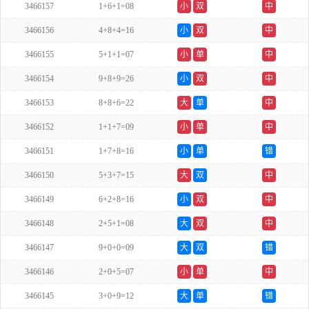
3466157
1+6+1=08
小
双
中
3466156
4+8+4=16
小
双
中
3466155
5+1+1=07
小
单
中
3466154
9+8+9=26
小
双
中
3466153
8+8+6=22
大
单
中
3466152
1+1+7=09
小
单
中
3466151
1+7+8=16
小
单
错
3466150
5+3+7=15
大
双
中
3466149
6+2+8=16
小
双
中
3466148
2+5+1=08
大
双
中
3466147
9+0+0=09
大
双
错
3466146
2+0+5=07
小
单
中
3466145
3+0+9=12
大
单
错