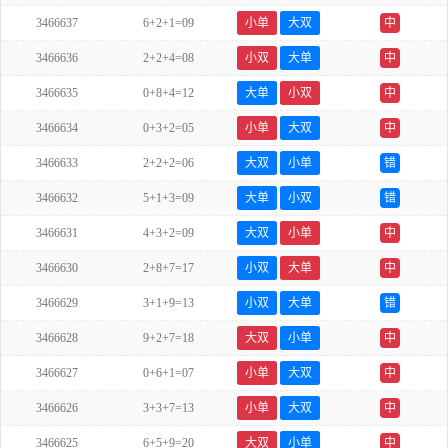
3466637
6+2+1=09
小单
大双
中
3466636
2+2+4=08
小双
大单
中
3466635
0+8+4=12
大单
小双
中
3466634
0+3+2=05
小单
大双
中
3466633
2+2+2=06
大双
小单
错
3466632
5+1+3=09
大单
小双
错
3466631
4+3+2=09
大双
小单
中
3466630
2+8+7=17
小双
大单
中
3466629
3+1+9=13
小双
大单
错
3466628
9+2+7=18
大双
小单
中
3466627
0+6+1=07
小单
大双
中
3466626
3+3+7=13
小单
大双
中
3466625
6+5+9=20
大双
小单
中