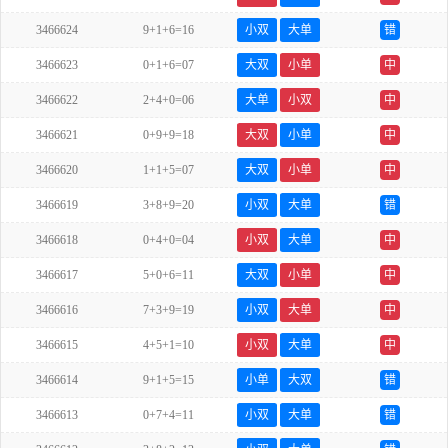
3466624
9+1+6=16
小双
大单
错
3466623
0+1+6=07
大双
小单
中
3466622
2+4+0=06
大单
小双
中
3466621
0+9+9=18
大双
小单
中
3466620
1+1+5=07
大双
小单
中
3466619
3+8+9=20
小双
大单
错
3466618
0+4+0=04
小双
大单
中
3466617
5+0+6=11
大双
小单
中
3466616
7+3+9=19
小双
大单
中
3466615
4+5+1=10
小双
大单
中
3466614
9+1+5=15
小单
大双
错
3466613
0+7+4=11
小双
大单
错