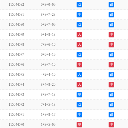
115044582
6+3+0=09
双
错
115044581
8+8+7=23
小
错
115044580
0+2+7=09
双
错
115044579
9+1+8=18
大
中
115044578
7+3+6=16
大
中
115044577
6+9+4=19
双
错
115044576
0+3+7=10
小
中
115044575
4+2+4=10
大
错
115044574
8+4+8=20
大
中
115044573
8+3+7=18
单
错
115044572
7+1+5=13
双
错
115044571
1+8+8=17
小
错
115044570
1+3+5=09
单
中