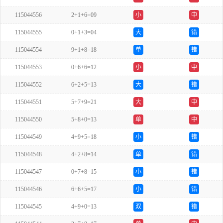
115044556
2+1+6=09
小
中
115044555
0+1+3=04
大
错
115044554
9+1+8=18
单
错
115044553
0+6+6=12
小
中
115044552
6+2+5=13
大
错
115044551
5+7+9=21
大
中
115044550
5+8+0=13
单
中
115044549
4+9+5=18
小
错
115044548
4+2+8=14
单
错
115044547
0+7+8=15
小
错
115044546
6+6+5=17
小
错
115044545
4+9+0=13
双
错