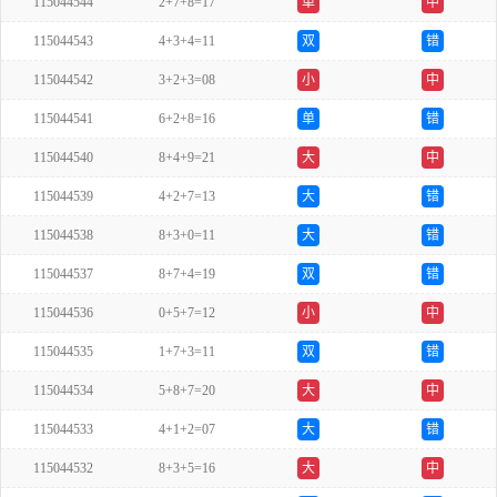
115044544
2+7+8=17
单
中
115044543
4+3+4=11
双
错
115044542
3+2+3=08
小
中
115044541
6+2+8=16
单
错
115044540
8+4+9=21
大
中
115044539
4+2+7=13
大
错
115044538
8+3+0=11
大
错
115044537
8+7+4=19
双
错
115044536
0+5+7=12
小
中
115044535
1+7+3=11
双
错
115044534
5+8+7=20
大
中
115044533
4+1+2=07
大
错
115044532
8+3+5=16
大
中