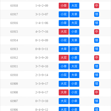
61918
1+6+2=09
小单
大双
中
61917
3+1+3=07
小双
大单
错
61916
1+4+1=06
小单
大双
错
61915
4+5+7=16
大双
小单
中
61914
8+1+0=09
小双
大单
错
61913
0+8+3=11
大单
小双
错
61912
8+3+9=20
大双
小单
中
61911
3+7+0=10
小单
大双
错
61910
2+3+9=14
小双
大单
错
61909
5+3+9=17
大双
小单
错
61908
2+9+6=17
大单
小双
中
61907
0+7+3=10
大双
小单
错
61906
8+4+0=12
大双
小单
错