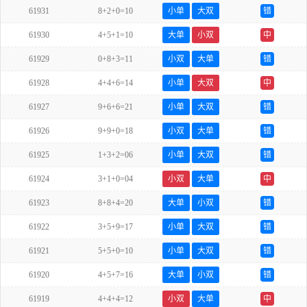
61931
8+2+0=10
小单
大双
错
61930
4+5+1=10
大单
小双
中
61929
0+8+3=11
小双
大单
错
61928
4+4+6=14
小单
大双
中
61927
9+6+6=21
小单
大双
错
61926
9+9+0=18
小双
大单
错
61925
1+3+2=06
小单
大双
错
61924
3+1+0=04
小双
大单
中
61923
8+8+4=20
大单
小双
错
61922
3+5+9=17
小单
大双
错
61921
5+5+0=10
小单
大双
错
61920
4+5+7=16
大单
小双
错
61919
4+4+4=12
小双
大单
中