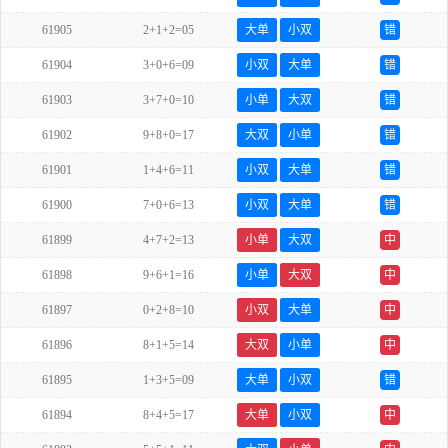
61905
2+1+2=05
大单
小双
错
61904
3+0+6=09
小双
大单
错
61903
3+7+0=10
小单
大双
错
61902
9+8+0=17
大双
小单
错
61901
1+4+6=11
小双
大单
错
61900
7+0+6=13
小双
大单
错
61899
4+7+2=13
小单
大双
中
61898
9+6+1=16
小单
大双
中
61897
0+2+8=10
小双
大单
中
61896
8+1+5=14
大双
小单
中
61895
1+3+5=09
大单
小双
错
61894
8+4+5=17
大单
小双
中