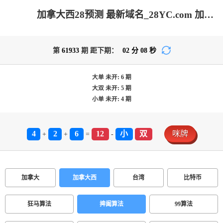
加拿大西28预测 最新域名_28YC.com 加拿大预测-PC开奖|PC结果在线咪牌|加拿大28在线预测网|加拿大pc在线|专注研究加拿大28大神预测苹果版！
第
61933
期 距下期：
02
分
08
秒
大单
未开:
6
期
大双
未开:
5
期
小单
未开:
4
期
4
2
6
12
小
双
咪牌
+
+
=
-
加拿大
加拿大西
台湾
比特币
狂马算法
捭阖算法
99算法