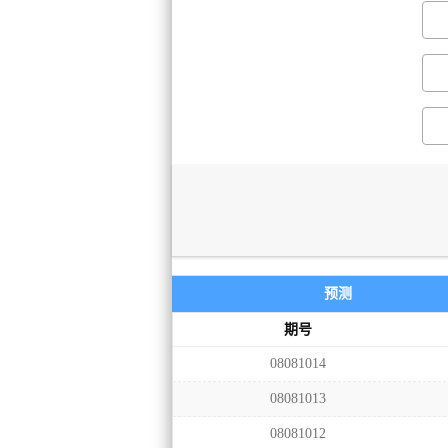
预测
期号
08081014
08081013
08081012