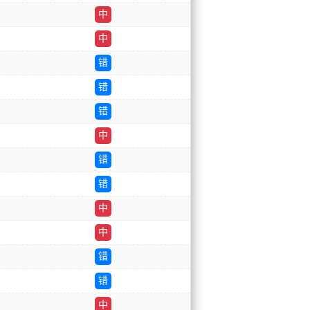
中
中
错
错
错
中
错
错
中
中
错
错
中