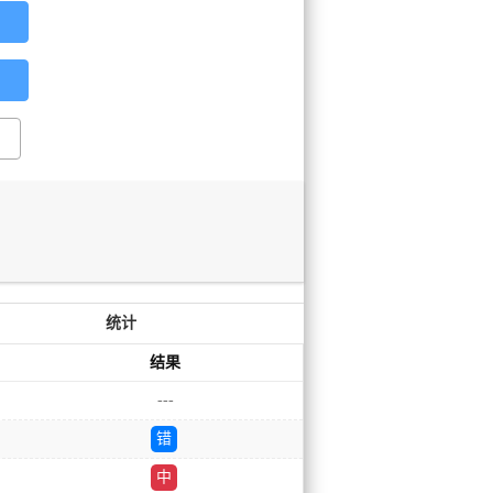
统计
结果
---
错
中