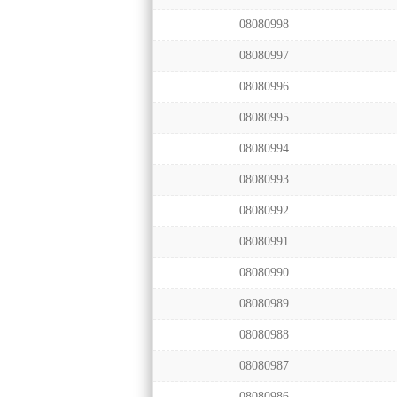
08080998
08080997
08080996
08080995
08080994
08080993
08080992
08080991
08080990
08080989
08080988
08080987
08080986