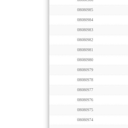
08080985
08080984
08080983
08080982
08080981
08080980
08080979
08080978
08080977
08080976
08080975
08080974