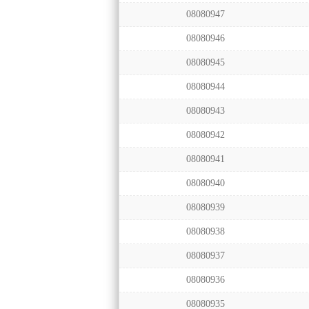
08080947
08080946
08080945
08080944
08080943
08080942
08080941
08080940
08080939
08080938
08080937
08080936
08080935