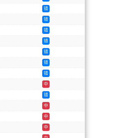
错
错
错
错
错
错
错
中
错
中
中
中
中