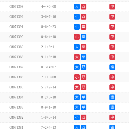
08071393
4+4+0=08
大
双
中
08071392
3+6+7=16
小
双
中
08071391
8+6+9=23
小
单
中
08071390
0+6+4=10
小
单
中
08071389
2+1+8=11
大
单
中
08071388
9+1+8=18
大
单
中
08071387
0+3+4=07
大
双
错
08071386
7+1+0=08
小
双
中
08071385
5+7+2=14
大
双
中
08071384
0+2+8=10
大
单
错
08071383
0+9+1=10
大
单
错
08071382
1+8+5=14
小
双
中
08071381
7+2+4=13
大
双
错