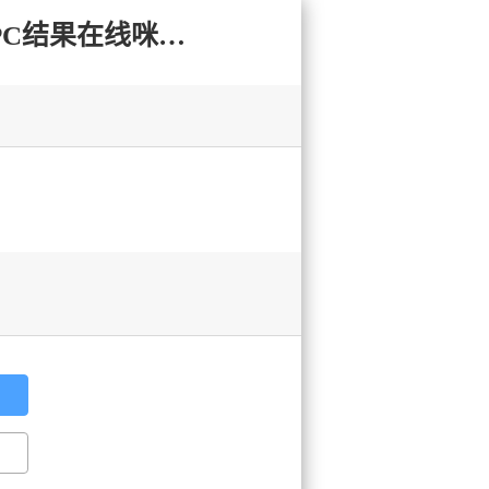
比特币28预测 最新域名_28YC.com 加拿大预测-PC开奖|PC结果在线咪牌|加拿大28在线预测网|加拿大pc在线|专注研究加拿大28大神预测苹果版！