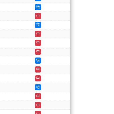
错
中
错
中
中
中
错
中
中
错
中
中
中