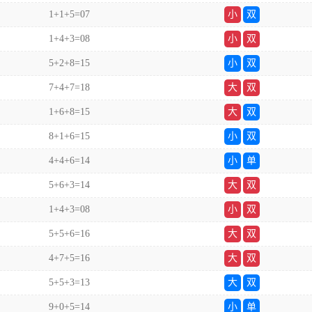
1+1+5=07
小
双
1+4+3=08
小
双
5+2+8=15
小
双
7+4+7=18
大
双
1+6+8=15
大
双
8+1+6=15
小
双
4+4+6=14
小
单
5+6+3=14
大
双
1+4+3=08
小
双
5+5+6=16
大
双
4+7+5=16
大
双
5+5+3=13
大
双
9+0+5=14
小
单