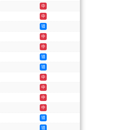
中
中
错
中
中
错
错
中
中
中
中
错
错