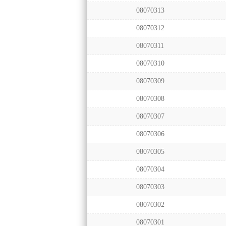
08070313
08070312
08070311
08070310
08070309
08070308
08070307
08070306
08070305
08070304
08070303
08070302
08070301