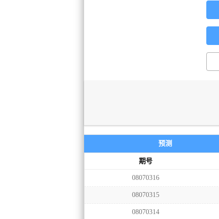
预测
期号
08070316
08070315
08070314