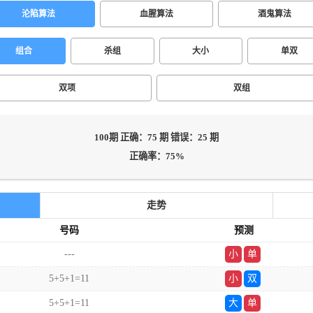
沦陷算法
血腥算法
酒鬼算法
组合
杀组
大小
单双
双项
双组
100期 正确：75 期 错误：25 期
正确率：75%
走势
号码
预测
---
小
单
5+5+1=11
小
双
5+5+1=11
大
单