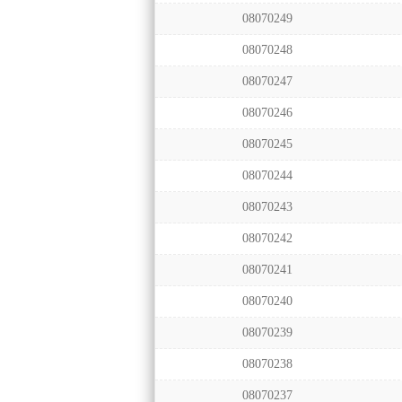
08070249
08070248
08070247
08070246
08070245
08070244
08070243
08070242
08070241
08070240
08070239
08070238
08070237