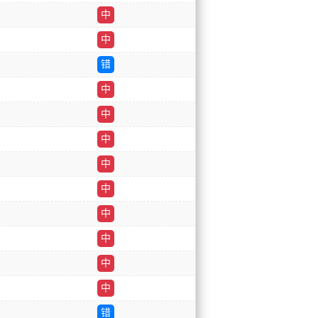
中
中
错
中
中
中
中
中
中
中
中
中
错