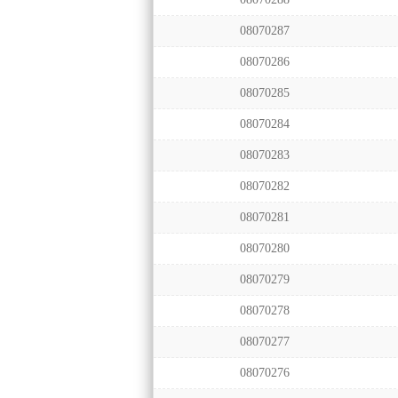
08070287
08070286
08070285
08070284
08070283
08070282
08070281
08070280
08070279
08070278
08070277
08070276