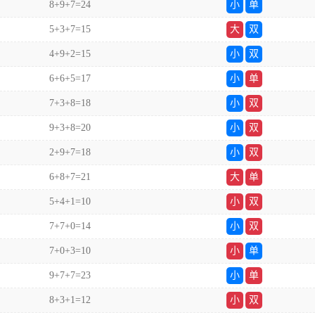
8+9+7=24
小
单
5+3+7=15
大
双
4+9+2=15
小
双
6+6+5=17
小
单
7+3+8=18
小
双
9+3+8=20
小
双
2+9+7=18
小
双
6+8+7=21
大
单
5+4+1=10
小
双
7+7+0=14
小
双
7+0+3=10
小
单
9+7+7=23
小
单
8+3+1=12
小
双